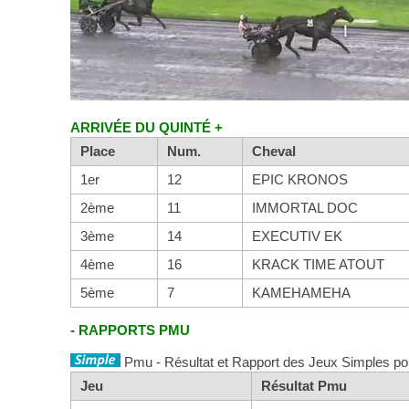
ARRIVÉE DU QUINTÉ +
Place
Num.
Cheval
1er
12
EPIC KRONOS
2ème
11
IMMORTAL DOC
3ème
14
EXECUTIV EK
4ème
16
KRACK TIME ATOUT
5ème
7
KAMEHAMEHA
-
RAPPORTS PMU
Pmu - Résultat et Rapport des Jeux Simples po
Jeu
Résultat Pmu