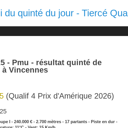
 du quinté du jour - Tiercé Qua
 Pmu - résultat quinté de
 à Vincennes
5
(Qualif 4 Prix d'Amérique 2026)
025
upe I - 240.000 € - 2.700 mètres - 17 partants - Piste en dur -
rature: 11°C - Vent: 15 Km/h