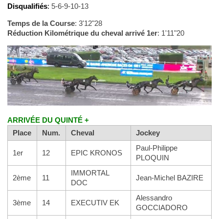
Disqualifiés
:
5-6-9-10-13
Temps de la Course
: 3'12"28
Réduction Kilométrique du cheval arrivé 1er
: 1'11"20
ARRIVÉE DU QUINTÉ +
Place
Num.
Cheval
Jockey
Paul-Philippe
1er
12
EPIC KRONOS
PLOQUIN
IMMORTAL
2ème
11
Jean-Michel BAZIRE
DOC
Alessandro
3ème
14
EXECUTIV EK
GOCCIADORO