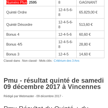
Numéro
Plus
:
2595
8
GAGNANT
12-4-5-6-
Quinté Ordre
65.829,00 €
8
12-4-5-6-
Quinté Désordre
513,60 €
8
Bonus 4
12-4-5-6
60,60 €
12-4-5-6-
Bonus 4/5
28,80 €
8
Bonus 3
12-4-5
14,60 €
Classé dans : Non classé - Mots clés :
Critérium des 3 Ans
Pmu - résultat quinté de samedi
09 décembre 2017 à Vincennes
Rédigé par Webmaster -
09 décembre 2017
-