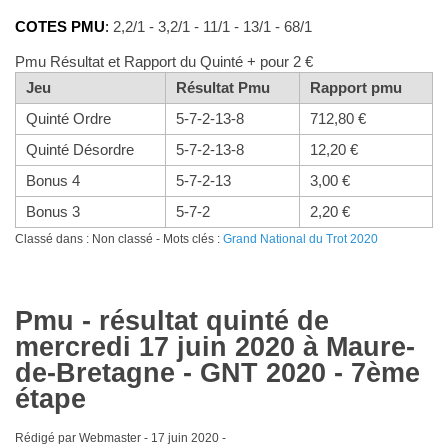
COTES PMU
:
2,2/1 - 3,2/1 - 11/1 - 13/1 - 68/1
Pmu Résultat et Rapport du Quinté + pour 2 €
Jeu
Résultat Pmu
Rapport pmu
Quinté Ordre
5-7-2-13-8
712,80 €
Quinté Désordre
5-7-2-13-8
12,20 €
Bonus 4
5-7-2-13
3,00 €
Bonus 3
5-7-2
2,20 €
Classé dans : Non classé - Mots clés :
Grand National du Trot 2020
Pmu - résultat quinté de
mercredi 17 juin 2020 à Maure-
de-Bretagne - GNT 2020 - 7ème
étape
Rédigé par Webmaster -
17 juin 2020
-