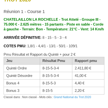
Réunion 1 - Course 1
CHATELAILLON LA ROCHELLE - Trot Attelé - Groupe III -
75.000 € - 2.625 mètres - 15 partants - Piste en sable - Corde
à gauche - Terrain: Bon - Température: 21°C - Vent: 14 Km/h
ARRIVÉE DÉFINITIVE
:
8 - 15 - 5 - 3 - 4
COTES PMU
:
1,8/1 - 4,4/1 - 13/1 - 50/1 - 109/1
Pmu Résultat et Rapport du Quinté + pour 2 €
Jeu
Résultat Pmu
Rapport pmu
Quinté Ordre
8-15-5-3-4
2.411,80 €
Quinté Désordre
8-15-5-3-4
41,00 €
Bonus 4
8-15-5-3
4,40 €
Bonus 3
8-15-5
2,20 €
Classé dans : Non classé - Mots clés :
Grand National du Trot 2020