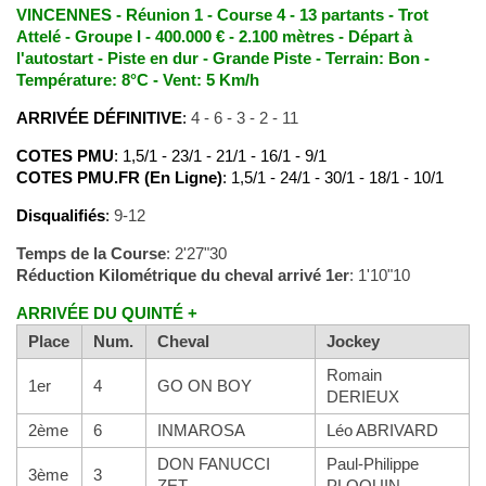
VINCENNES - Réunion 1 - Course 4 - 13 partants - Trot
Attelé - Groupe I - 400.000 € - 2.100 mètres - Départ à
l'autostart - Piste en dur - Grande Piste - Terrain: Bon -
Température: 8°C - Vent: 5 Km/h
ARRIVÉE DÉFINITIVE
:
4 - 6 - 3 - 2 - 11
COTES PMU
: 1,5/1 - 23/1 - 21/1 - 16/1 - 9/1
COTES PMU.FR (En Ligne)
: 1,5/1 - 24/1 - 30/1 - 18/1 - 10/1
Disqualifiés
:
9-12
Temps de la Course
: 2'27"30
Réduction Kilométrique du cheval arrivé 1er
: 1'10"10
ARRIVÉE DU QUINTÉ +
Place
Num.
Cheval
Jockey
Romain
1er
4
GO ON BOY
DERIEUX
2ème
6
INMAROSA
Léo ABRIVARD
DON FANUCCI
Paul-Philippe
3ème
3
ZET
PLOQUIN