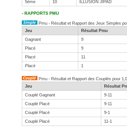
5ème
10
ILLUSION JIPAD
-
RAPPORTS PMU
Pmu - Résultat et Rapport des Jeux Simples po
Jeu
Résultat Pmu
Gagnant
9
Placé
9
Placé
11
Placé
1
Pmu - Résultat et Rapport des Couplés pour 1,
Jeu
Résultat P
Couplé Gagnant
9-11
Couplé Placé
9-11
Couplé Placé
9-1
Couplé Placé
11-1