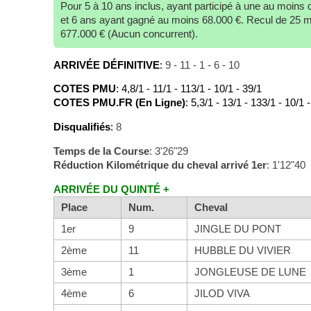
Pour 5 à 10 ans inclus, ayant participé à une au moins 
et 6 ans ayant gagné au moins 68.000 €. Recul de 25 m
677.000 € (Aucun concurrent).
ARRIVÉE DÉFINITIVE
:
9 - 11 - 1 - 6 - 10
COTES PMU
: 4,8/1 - 11/1 - 113/1 - 10/1 - 39/1
COTES PMU.FR (En Ligne)
: 5,3/1 - 13/1 - 133/1 - 10/1 
Disqualifiés
:
8
Temps de la Course
: 3'26"29
Réduction Kilométrique du cheval arrivé 1er
: 1'12"40
ARRIVÉE DU QUINTÉ +
Place
Num.
Cheval
1er
9
JINGLE DU PONT
2ème
11
HUBBLE DU VIVIER
3ème
1
JONGLEUSE DE LUNE
4ème
6
JILOD VIVA