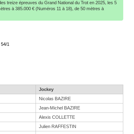
des treize épreuves du Grand National du Trot en 2025, les 5
ètres à 385.000 € (Numéros 11 à 18), de 50 mètres à
- 54/1
Jockey
Nicolas BAZIRE
Jean-Michel BAZIRE
Alexis COLLETTE
Julien RAFFESTIN